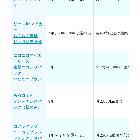
ン
リースDeマイカ
ー
5年、7年、9年で選べる
契約時に走行距離を設
らくらく車検
12ヶ月法定点検
ニコニコマイカ
ーリース
定額ニコノリパ
5年
5年で60,000kmまで
ック
バリュープラン
もろコミ9
メンテナンスパ
9年
月2,000kmまで
ック（軽のみ）
コアラクラブ
ユーカリプラン
1年～７年で選べる。
月250km単位で設定可
メンテナンスパ