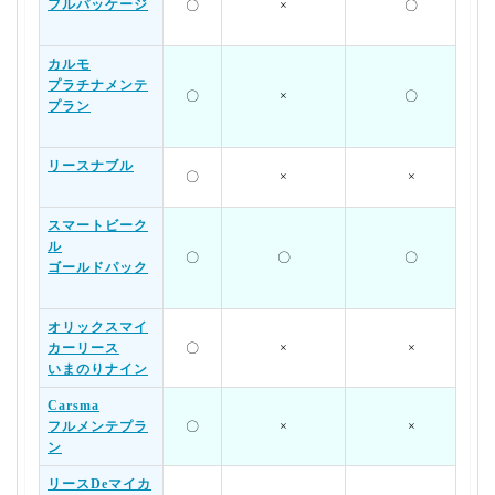
フルパッケージ
〇
×
〇
カルモ
プラチナメンテ
〇
×
〇
プラン
リースナブル
〇
×
×
スマートビーク
ル
〇
〇
〇
ゴールドパック
オリックスマイ
カーリース
〇
×
×
いまのりナイン
Carsma
フルメンテプラ
〇
×
×
ン
リースDeマイカ