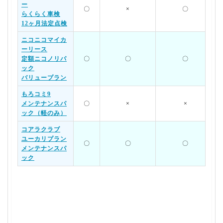
ー
〇
×
〇
らくらく車検
12ヶ月法定点検
ニコニコマイカ
ーリース
定額ニコノリパ
〇
〇
〇
ック
バリュープラン
もろコミ9
メンテナンスパ
〇
×
×
ック（軽のみ）
コアラクラブ
ユーカリプラン
〇
〇
〇
メンテナンスパ
ック