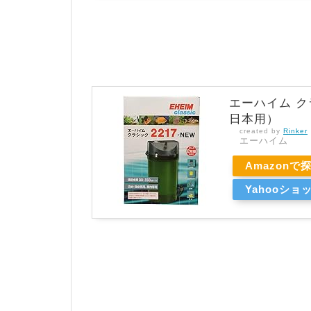
エーハイム クラ
日本用）
created by
Rinker
エーハイム
Amazonで
Yahooシ