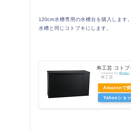
120cm水槽専用の水槽台を購入します
水槽と同じコトブキにします。
寿工芸 コトブキ
created by
Rinker
寿工芸
Amazonで
Yahooシ