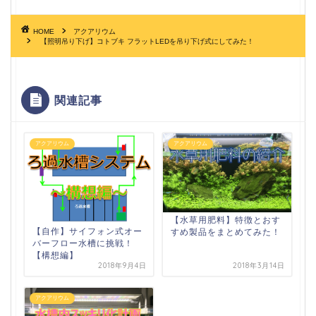
HOME
アクアリウム
【照明吊り下げ】コトブキ フラットLEDを吊り下げ式にしてみた！
関連記事
アクアリウム
アクアリウム
【水草用肥料】特徴とおす
【自作】サイフォン式オー
すめ製品をまとめてみた！
バーフロー水槽に挑戦！
【構想編】
2018年9月4日
2018年3月14日
アクアリウム