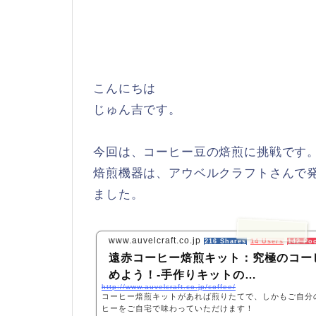
こんにちは
じゅん吉です。
今回は、コーヒー豆の焙煎に挑戦です
焙煎機器は、アウベルクラフトさんで
ました。
www.auvelcraft.co.jp
216 Shares
14 Users
142 Po
遠赤コーヒー焙煎キット：究極のコー
めよう！-手作りキットの…
http://www.auvelcraft.co.jp/coffee/
コーヒー焙煎キットがあれば煎りたてで、しかもご自分
ヒーをご自宅で味わっていただけます！