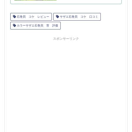
石巻貝 コケ レビュー
サザエ石巻貝 コケ 口コミ
カラーサザエ石巻貝 苔 評価
スポンサーリンク