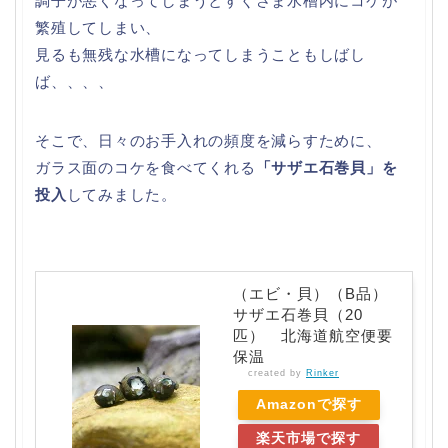
調子が悪くなってしまうとすぐさま水槽内にコケが
繁殖してしまい、
見るも無残な水槽になってしまうこともしばし
ば、、、、
そこで、日々のお手入れの頻度を減らすために、
ガラス面のコケを食べてくれる
「サザエ石巻貝」を
投入
してみました。
（エビ・貝）（B品）
サザエ石巻貝（20
匹） 北海道航空便要
保温
created by
Rinker
Amazonで探す
楽天市場で探す