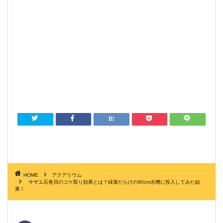
HOME
アクアリウム
サザエ石巻貝のコケ取り効果とは？緑藻だらけの90cm水槽に投入してみた結
果！